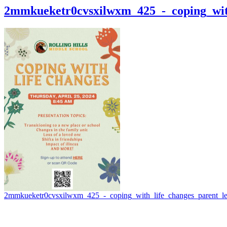
2mmkueketr0cvsxilwxm_425_-_coping_with
2mmkueketr0cvsxilwxm_425_-_coping_with_life_changes_parent_lec